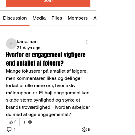
Join
Discussion
Media
Files
Members
About
kano.iaan
kano.iaan
21 days ago
Hvorfor er engagement vigtigere
end antallet af følgere?
Mange fokuserer på antallet af følgere, 
men kommentarer, likes og delinger 
fortæller ofte mere om, hvor aktiv 
målgruppen er. Et højt engagement kan 
skabe større synlighed og styrke et 
brands troværdighed. Hvordan arbejder 
du med at øge engagementet?
0
1
5