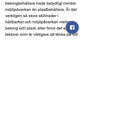
betongbehållare hade betydligt mindre 
miljöpåverkan än plastbehållare. Är det 
verkligen så stora skillnader i 
hållbarhet och miljöpåverkan mellan 
betong och plast, eller finns det andra 
faktorer som är viktigare att tänka på vid 
val av material?
0
2
8
About
Welcome to the group! You can connect
Katarina Tompson
with other members, ge
...
June 21, 2026
Read more
Överväger att skaffa
vik-/skjutpartier, någon med
erfarenhet?
Members
En utmaning när man planerar en 
Daeron Daeron
Follow
renovering är att hitta lösningar som 
bhk7080
Follow
både är funktionella och estetiskt 
bhk7080