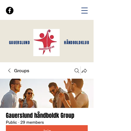
GAUERSLUND
HÅNDBOLDKLUB
Groups
Gauerslund håndboldk Group
Public
·
29 members