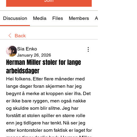
Join
Discussion
Media
Files
Members
About
Back
Sia Enko
January 26, 2026
Herman Miller stoler for lange
arbeidsdager
Hei folkens. Etter flere måneder med 
lange dager foran skjermen har jeg 
begynt å merke at kroppen sier ifra. Det 
er ikke bare ryggen, men også nakke 
og skuldre som blir slitne. Jeg har 
forstått at stolen spiller en større rolle 
enn jeg tidligere har tenkt. Nå ser jeg 
etter kontorstoler som faktisk er laget for 