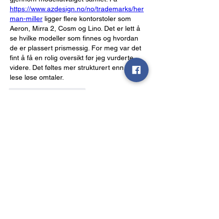
https://www.azdesign.no/no/trademarks/her
man-miller
 ligger flere kontorstoler som 
Aeron, Mirra 2, Cosm og Lino. Det er lett å 
se hvilke modeller som finnes og hvordan 
de er plassert prismessig. For meg var det 
fint å få en rolig oversikt før jeg vurderte 
videre. Det føltes mer strukturert enn å bare 
lese løse omtaler.
Patinka
Atsakyti
Rodyti daugiau komentarų
About
Welcome to the group! You can connect
with other members, ge
...
Read more
Members