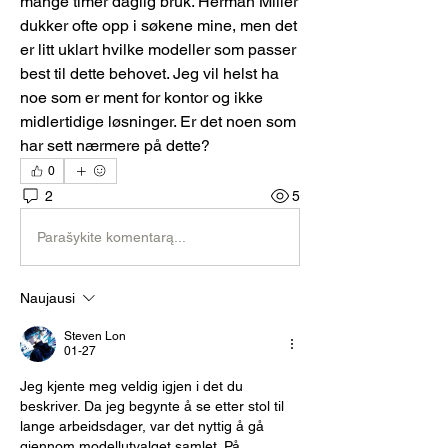
mange timer daglig bruk. Herman Miller 
dukker ofte opp i søkene mine, men det 
er litt uklart hvilke modeller som passer 
best til dette behovet. Jeg vil helst ha 
noe som er ment for kontor og ikke 
midlertidige løsninger. Er det noen som 
har sett nærmere på dette?
0
2
5
Parašykite komentarą...
Naujausi
Steven Lon
01-27
Jeg kjente meg veldig igjen i det du 
beskriver. Da jeg begynte å se etter stol til 
lange arbeidsdager, var det nyttig å gå 
gjennom modellutvalget samlet. På 