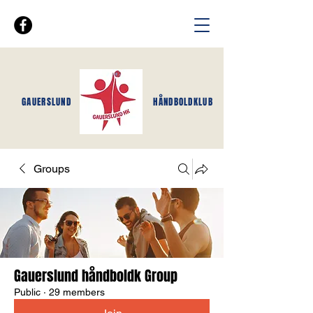
GAUERSLUND
HÅNDBOLDKLUB
Groups
Gauerslund håndboldk Group
Public
·
29 members