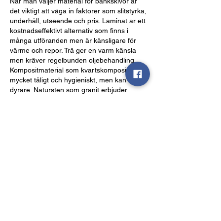
När man väljer material för bänkskivor är 
det viktigt att väga in faktorer som slitstyrka, 
underhåll, utseende och pris. Laminat är ett 
kostnadseffektivt alternativ som finns i 
många utföranden men är känsligare för 
värme och repor. Trä ger en varm känsla 
men kräver regelbunden oljebehandling. 
Kompositmaterial som kvartskomposit är 
mycket tåligt och hygieniskt, men kan vara 
dyrare. Natursten som granit erbjuder 
elegans och hållbarhet, dock till ett högre 
pris.
좋아요
답글
댓글 펼치기
About
Welcome to the group! You can connect
with other members, ge
...
Read more