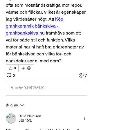
ofta som motståndskraftiga mot repor, 
värme och fläckar, vilket är egenskaper 
jag värdesätter högt. Att 
Köp 
granitkeramik bänkskiva - 
granitbankskiva.nu
 framhävs som ett 
val för både stil och funktion. Vilka 
material har ni haft bra erfarenheter av 
för bänkskivor, och vilka för- och 
nackdelar ser ni med dem?
0
2
7
댓글을 입력하세요.
최신순
Billie Nikelson
5월 15일