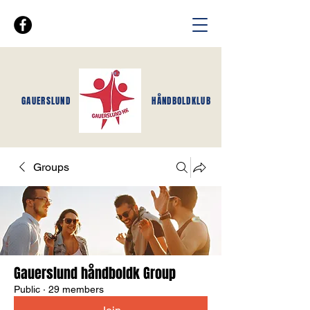
GAUERSLUND
HÅNDBOLDKLUB
Groups
Gauerslund håndboldk Group
Public
·
29 members