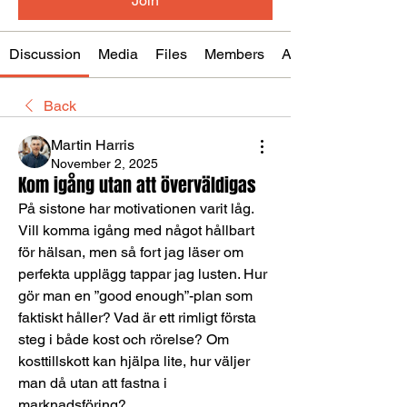
Join
Discussion
Media
Files
Members
About
Back
Martin Harris
November 2, 2025
Kom igång utan att överväldigas
På sistone har motivationen varit låg. 
Vill komma igång med något hållbart 
för hälsan, men så fort jag läser om 
perfekta upplägg tappar jag lusten. Hur 
gör man en ”good enough”-plan som 
faktiskt håller? Vad är ett rimligt första 
steg i både kost och rörelse? Om 
kosttillskott kan hjälpa lite, hur väljer 
man då utan att fastna i 
marknadsföring?