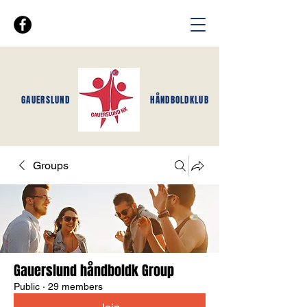
GAUERSLUND
HÅNDBOLDKLUB
Groups
Gauerslund håndboldk Group
Public
·
29 members