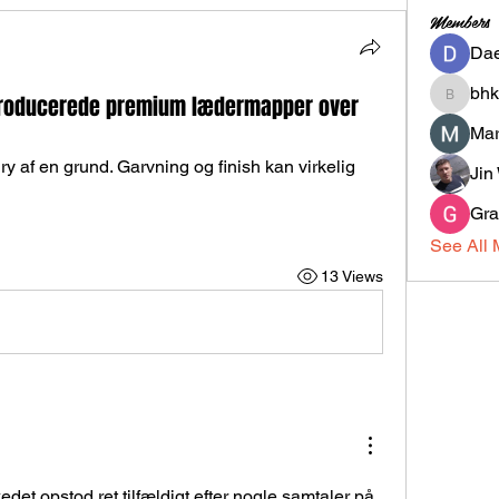
Members
Dae
bh
kproducerede premium lædermapper over
bhk708
Mar
y af en grund. Garvning og finish kan virkelig 
Jin
Gra
See All 
13 Views
det opstod ret tilfældigt efter nogle samtaler på 