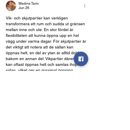
Madina Tarin
Jun 26
Vik- och skjutpartier kan verkligen 
transformera ett rum och sudda ut gränsen 
mellan inne och ute. En stor fördel är 
flexibiliteten att kunna öppna upp en hel 
vägg under varma dagar. För skjutpartier är 
det viktigt att notera att de sällan kan 
öppnas helt, en del av ytan är alltid dold 
bakom en annan del. Vikpartier däremot 
kan oftast öppnas helt och samlas ihop vid 
sidan, vilket ger en maximal öppning.
Like
Reply
Show more comments
About
Welcome to the group! You can connect
with other members, ge
...
Read more