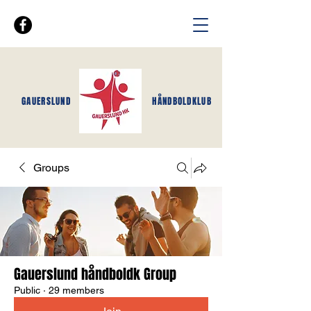
GAUERSLUND
HÅNDBOLDKLUB
Groups
Gauerslund håndboldk Group
Public
·
29 members