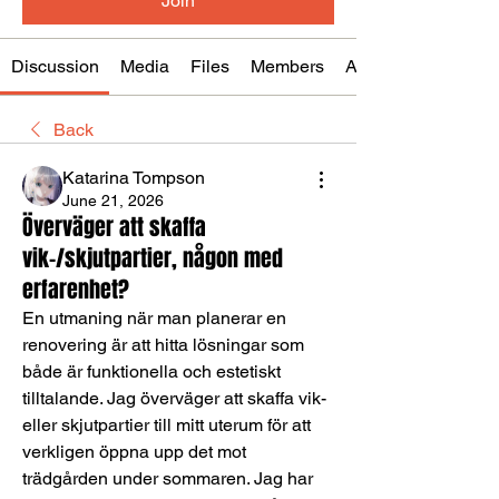
Join
Discussion
Media
Files
Members
About
Back
Katarina Tompson
June 21, 2026
Överväger att skaffa
vik-/skjutpartier, någon med
erfarenhet?
En utmaning när man planerar en 
renovering är att hitta lösningar som 
både är funktionella och estetiskt 
tilltalande. Jag överväger att skaffa vik- 
eller skjutpartier till mitt uterum för att 
verkligen öppna upp det mot 
trädgården under sommaren. Jag har 